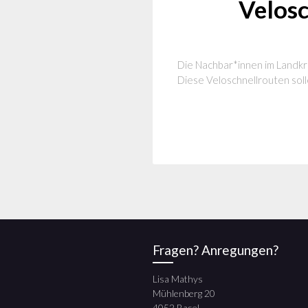
Velosc
Die Nachbar*innen im Landkre
Diese Veloschnellrouten soll
Fragen? Anregungen?
Lisa Mathys
Mühlenberg 20
4052 Basel