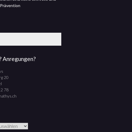
 Prävention
? Anregungen?
ys
rg 20
l
12 78
mathys.ch