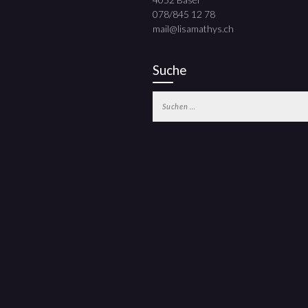
078/845 12 78
mail@lisamathys.ch
Suche
Suchen
nach: