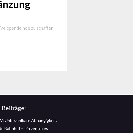
gänzung
 Velopendelnde zu schaffen.
 Beiträge:
: Unbezahlbare Abhängigkeit.
 de Bahnhöf – ein zentrales