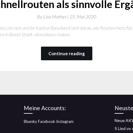
hnellrouten als sinnvolle Er
By
Lisa Mathys |
25. Mai 2020
is Lörrach und im Kanton Baselland sind daran, ein Routen-Netz für
en in Basel-Stadt «Anschluss» haben.
Continue reading
Meine Accounts:
Neuste
Neue AKW
Bluesky
Facebook
Instagram
S Lied vo