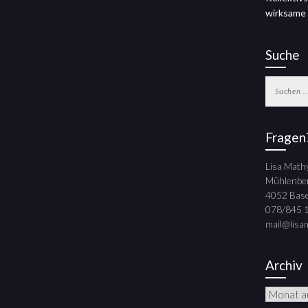
wirksame
Suche
Suchen
nach:
Fragen
Lisa Math
Mühlenbe
4052 Base
078/845 
mail@lisa
Archiv
Archiv