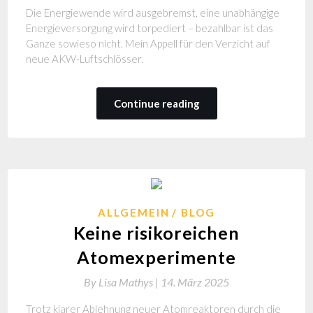
Die Energiewende wird ausgebremst, eine unabhängige
Energieversorgung wird torpediert – bezahlbar ist das
Ganze sowieso nicht. Mein Appell für den Verzicht auf
neue AKW-Luftschlösser.
Continue reading
ALLGEMEIN
BLOG
Keine risikoreichen
Atomexperimente
By
Lisa Mathys |
14. März 2025
Trotz klarer Ablehnung neuer Atomreaktoren durch die