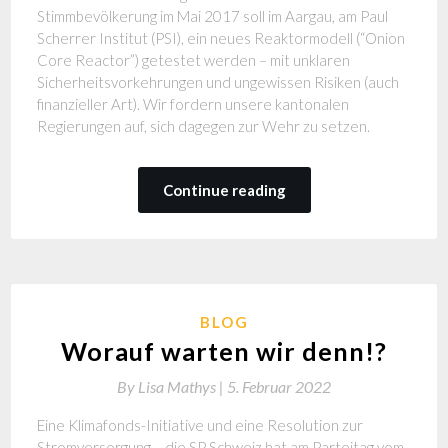
Stimmbevölkerung im Mai 2017 soll im Aargau, am Paul
Scherrer Institut (PSI), ein neues Reaktormodell (“Onion
Core Reactor”) getestet werden – mit unklaren
Sicherheitsvorkehrungen und ungewissen Risiken (auch
finanzieller Art). Wir fordern unsere kantonalen
Regierungen auf, sich dagegen zur Wehr zu setzen.
Continue reading
BLOG
Worauf warten wir denn!?
By
Lisa Mathys |
5. Februar 2022
Eine Klimafonds-Initiative und eine Resolution zur
Stromversorgung – die SP Schweiz hat am Parteitag vom