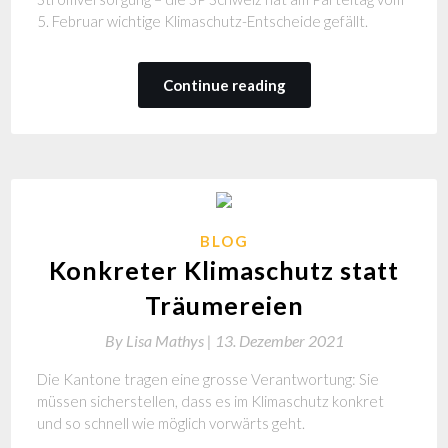
5. Februar wichtige Klimaschutz-Entscheide gefällt.
Continue reading
BLOG
Konkreter Klimaschutz statt
Träumereien
By
Lisa Mathys |
13. Dezember 2021
Die Kantone tragen eine grosse Verantwortung: Sie
müssen sicherstellen, dass es im Klimaschutz konkret
und so schnell wie möglich vorwärts geht.