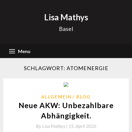
Skip
to
Lisa Mathys
content
Basel
Menu
SCHLAGWORT:
ATOMENERGIE
ALLGEMEIN
BLOG
Neue AKW: Unbezahlbare
Abhängigkeit.
By
Lisa Mathys |
15. April 2026