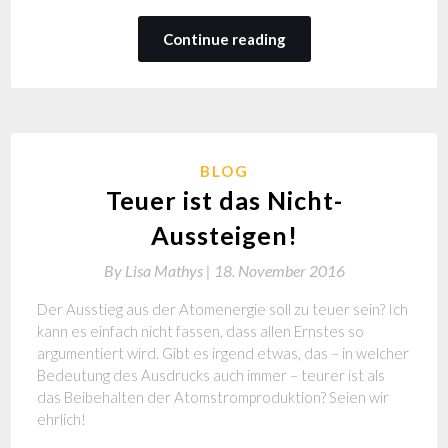
Continue reading
BLOG
Teuer ist das Nicht-
Aussteigen!
By
Lisa Mathys |
18. November 2016
Der Ausstieg aus der Atomenergie soll zu teuer sein? Ich
kann es einfach nicht fassen, dass allen Ernstes so
argumentiert wird. Gibt es irgend etwas, das – in welcher
Bedeutung des Ausdrucks auch immer – teurer ist als
das Beibehalten der Atomstromproduktion? Seien wir
ehrlich!