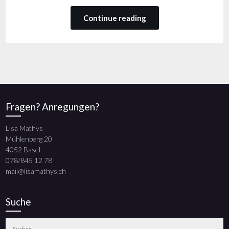
Continue reading
Fragen? Anregungen?
Lisa Mathys
Mühlenberg 20
4052 Basel
078/845 12 78
mail@lisamathys.ch
Suche
Suchen