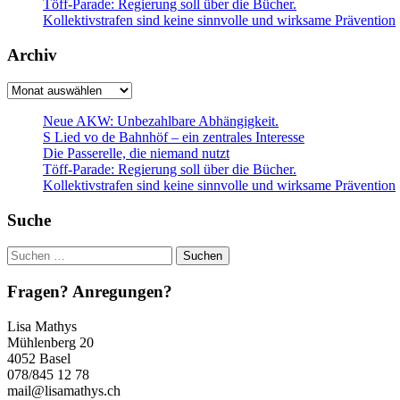
Töff-Parade: Regierung soll über die Bücher.
Kollektivstrafen sind keine sinnvolle und wirksame Prävention
Archiv
Archiv
Neue AKW: Unbezahlbare Abhängigkeit.
S Lied vo de Bahnhöf – ein zentrales Interesse
Die Passerelle, die niemand nutzt
Töff-Parade: Regierung soll über die Bücher.
Kollektivstrafen sind keine sinnvolle und wirksame Prävention
Suche
Suchen
nach:
Fragen? Anregungen?
Lisa Mathys
Mühlenberg 20
4052 Basel
078/845 12 78
mail@lisamathys.ch