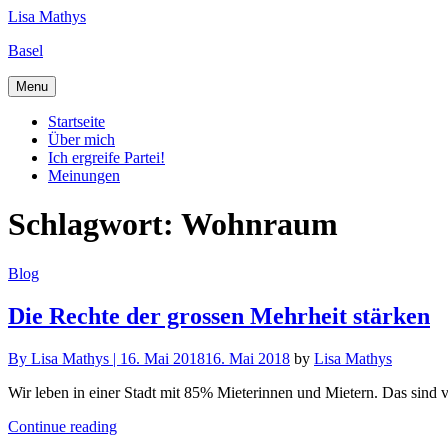
Skip
Lisa Mathys
to
Basel
content
Menu
Startseite
Über mich
Ich ergreife Partei!
Meinungen
Schlagwort:
Wohnraum
Blog
Die Rechte der grossen Mehrheit stärken
By
Lisa Mathys |
16. Mai 2018
16. Mai 2018
by
Lisa Mathys
Wir leben in einer Stadt mit 85% Mieterinnen und Mietern. Das sind vi
Continue reading