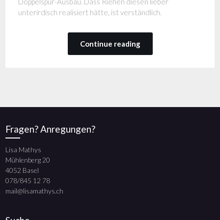
Doppelspur-Ausbau. Dass Riehen diesen lieber
unterirdisch realisiert hätte, ist verständlich.
Continue reading
Fragen? Anregungen?
Lisa Mathys
Mühlenberg 20
4052 Basel
078/845 12 78
mail@lisamathys.ch