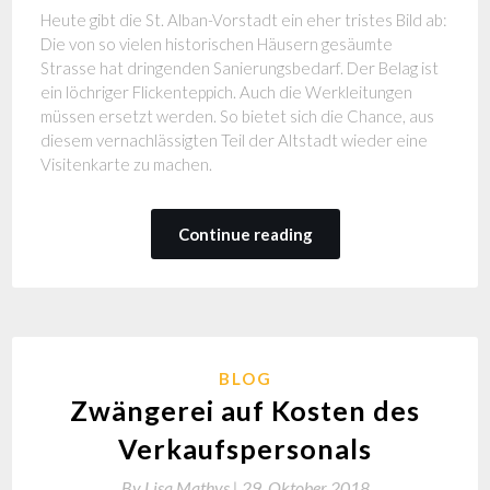
Heute gibt die St. Alban-Vorstadt ein eher tristes Bild ab:
Die von so vielen historischen Häusern gesäumte
Strasse hat dringenden Sanierungsbedarf. Der Belag ist
ein löchriger Flickenteppich. Auch die Werkleitungen
müssen ersetzt werden. So bietet sich die Chance, aus
diesem vernachlässigten Teil der Altstadt wieder eine
Visitenkarte zu machen.
Continue reading
BLOG
Zwängerei auf Kosten des
Verkaufspersonals
By
Lisa Mathys |
29. Oktober 2018