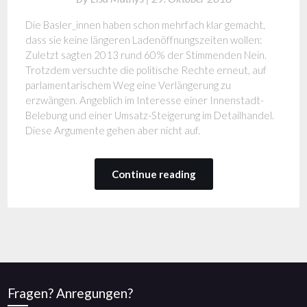
Die Basler_innen haben schon mehrfach klar gemacht,
dass sie keine längeren Ladenöffnungszeiten wollen:
Zuletzt sagten 2013 rund 60% der Stimmenden Nein.
Trotzdem versuchte die politische Rechte erneut, auf
parlamentarischem Weg eine Verlängerung zu
erzwängen. Angeblich im Interesse einer Innenstadt-
Belebung und einer Umsatz-Steigerung im Detailhandel.
Diese Argumente gehen aber nicht auf.
Continue reading
Fragen? Anregungen?