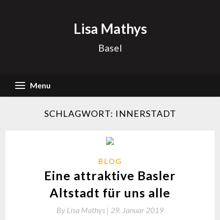
Skip
to
Lisa Mathys
content
Basel
Menu
SCHLAGWORT:
INNERSTADT
BLOG
Eine attraktive Basler
Altstadt für uns alle
By
Lisa Mathys |
29. Januar 2019