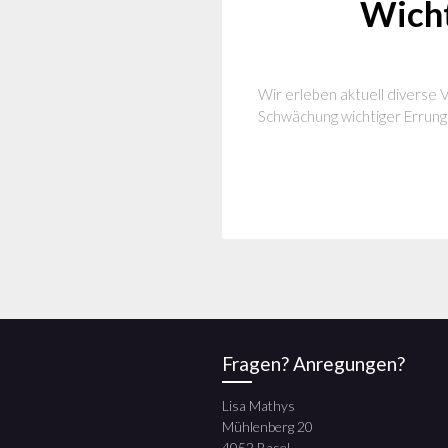
Wicht
Wir erleben aktuell diverse 
Schwächung wichtiger Errung
Fragen? Anregungen?
Lisa Mathys
Mühlenberg 20
4052 Basel