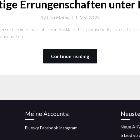
ige Errungenschaften unter
By
Lisa Mathys |
1. Mai 2024
Versuche eines bedrohlichen Backlash. Die politische Rechte arbeite
enschaften.
Continue reading
Meine Accounts:
Neuste
Neue AKW
Bluesky
Facebook
Instagram
S Lied vo