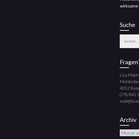
wirksame
Suche
Suchen
nach:
Fragen
Lisa Math
Mühlenbe
4052 Base
078/845 
mail@lisa
Archiv
Archiv