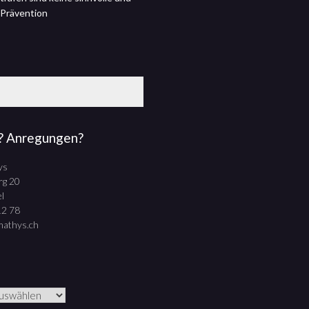
 Prävention
? Anregungen?
ys
rg 20
l
12 78
mathys.ch