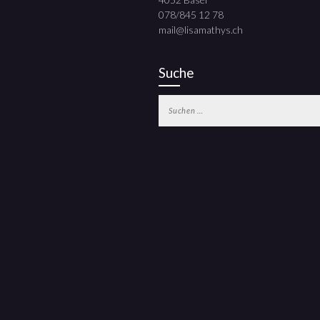
078/845 12 78
mail@lisamathys.ch
Suche
Suchen
nach: