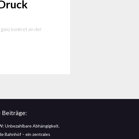
 Druck
t ganz konkret an der
 Beiträge:
: Unbezahlbare Abhängigkeit.
 de Bahnhöf – ein zentrales