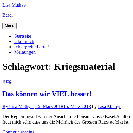
Skip
Lisa Mathys
to
Basel
content
Menu
Startseite
Über mich
Ich ergreife Partei!
Meinungen
Schlagwort:
Kriegsmaterial
Blog
Das können wir VIEL besser!
By
Lisa Mathys |
15. März 2018
15. März 2018
by
Lisa Mathys
Der Regierungsrat war der Ansicht, die Pensionskasse Basel-Stadt sei
freut mich sehr, dass uns die Mehrheit des Grossen Rates gefolgt ist.
Continue reading