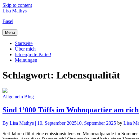
Skip to content
Lisa Mathys
Basel
Menu
Startseite
Über mich
Ich ergreife Partei!
Meinungen
Schlagwort:
Lebensqualität
Allgemein
Blog
Sind 1’000 Töffs im Wohnquartier am rich
By
Lisa Mathys |
10. September 2025
10. September 2025
by
Lisa Ma
Seit Jahren führt eine emissionsintensive Motorradparade im Sommer