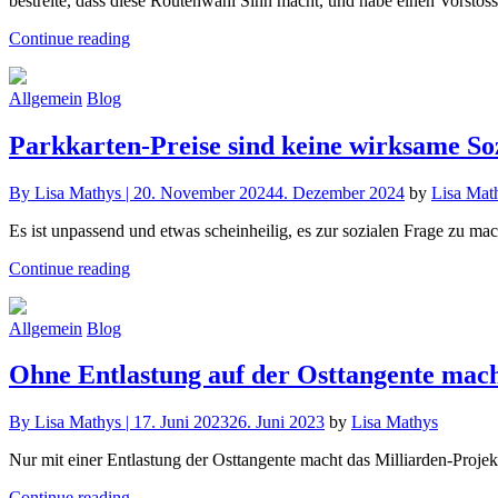
bestreite, dass diese Routenwahl Sinn macht, und habe einen Vorstoss
Continue reading
Allgemein
Blog
Parkkarten-Preise sind keine wirksame Soz
By
Lisa Mathys |
20. November 2024
4. Dezember 2024
by
Lisa Mat
Es ist unpassend und etwas scheinheilig, es zur sozialen Frage zu ma
Continue reading
Allgemein
Blog
Ohne Entlastung auf der Osttangente mach
By
Lisa Mathys |
17. Juni 2023
26. Juni 2023
by
Lisa Mathys
Nur mit einer Entlastung der Osttangente macht das Milliarden-Projek
Continue reading