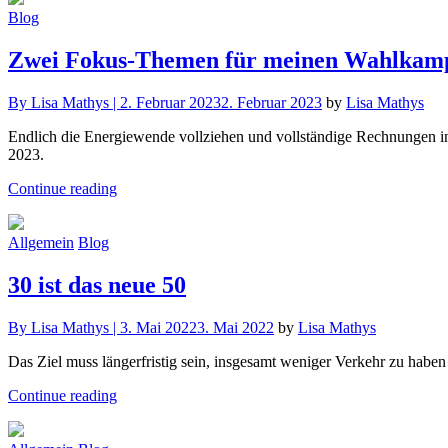
Blog
Zwei Fokus-Themen für meinen Wahlkam
By
Lisa Mathys |
2. Februar 2023
2. Februar 2023
by
Lisa Mathys
Endlich die Energiewende vollziehen und vollständige Rechnungen in
2023.
Continue reading
Allgemein
Blog
30 ist das neue 50
By
Lisa Mathys |
3. Mai 2022
3. Mai 2022
by
Lisa Mathys
Das Ziel muss längerfristig sein, insgesamt weniger Verkehr zu hab
Continue reading