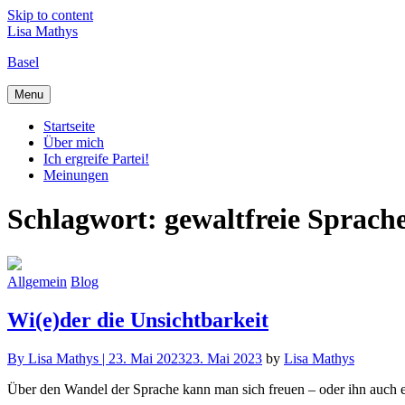
Skip to content
Lisa Mathys
Basel
Menu
Startseite
Über mich
Ich ergreife Partei!
Meinungen
Schlagwort:
gewaltfreie Sprach
Allgemein
Blog
Wi(e)der die Unsichtbarkeit
By
Lisa Mathys |
23. Mai 2023
23. Mai 2023
by
Lisa Mathys
Über den Wandel der Sprache kann man sich freuen – oder ihn auch ei