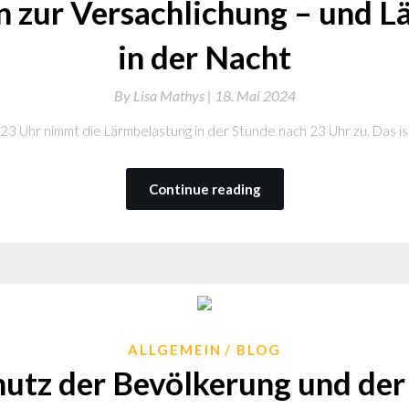
n zur Versachlichung – und 
in der Nacht
By
Lisa Mathys |
18. Mai 2024
23 Uhr nimmt die Lärmbelastung in der Stunde nach 23 Uhr zu. Das is
Continue reading
ALLGEMEIN
BLOG
utz der Bevölkerung und de