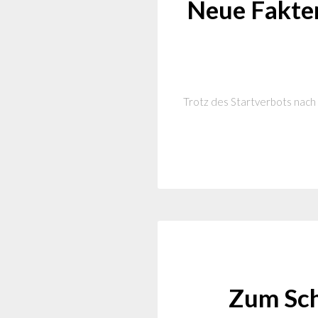
Neue Fakte
Trotz des Startverbots nach 
Zum Sch