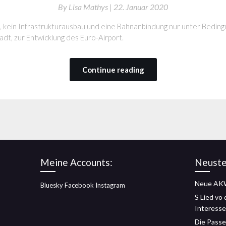
By
Lisa Mathys |
22. Januar 2020
, kein Infrastrukturausbau und eine Bahnanbindung nur unter Bedingu
adt, zur Entwicklung des Euro-Airport.
Continue reading
Meine Accounts:
Neuste
Neue AKW
Bluesky
Facebook
Instagram
S Lied vo
Interesse
Die Passe