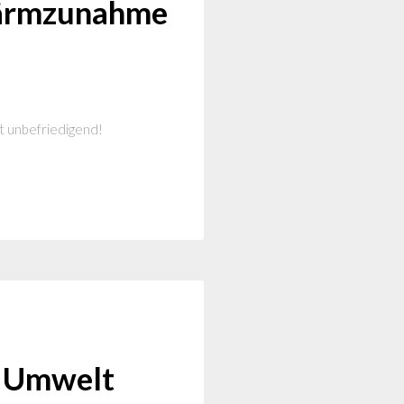
Lärmzunahme
t unbefriedigend!
r Umwelt