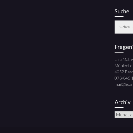
Suche
Suchen
nach:
Fragen
Lisa Math
Mühlenbe
4052 Base
078/845 
mail@lisa
Archiv
Archiv