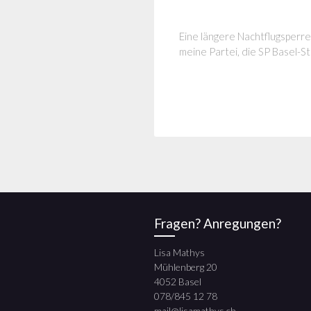
Eine längere Nachtflugsperre
meine Partei, die SP Basel-St
Fragen? Anregungen?
Lisa Mathys
Mühlenberg 20
4052 Basel
078/845 12 78
mail@lisamathys.ch