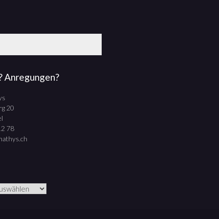
? Anregungen?
ys
rg 20
l
12 78
mathys.ch